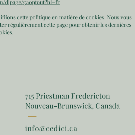
om/dlpage/gaoptout?hl=fr
ifiions cette politique en matière de cookies. Nous vous
er régulièrement cette page pour obtenir les dernières
okies.
715 Priestman Fredericton
Nouveau-Brunswick, Canada
info@cedici.ca