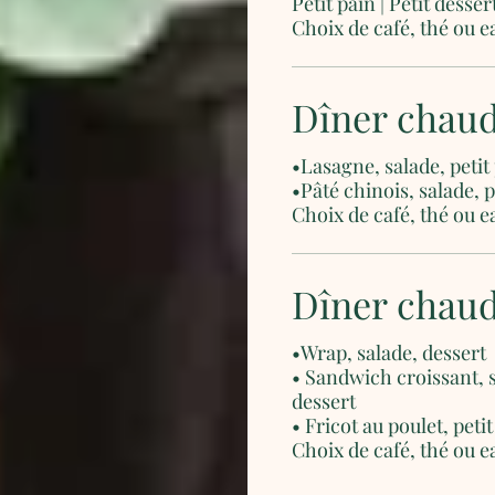
Petit pain | Petit desser
Choix de café, thé ou e
Dîner chau
•Lasagne, salade, petit 
•Pâté chinois, salade, p
Dîner chau
•Wrap, salade, dessert
• Sandwich croissant, 
dessert
• Fricot au poulet, peti
Choix de café, thé ou e