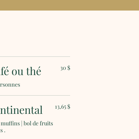
fé ou thé
30 $
ersonnes
ntinental
13,65 $
muffins | bol de fruits
s .