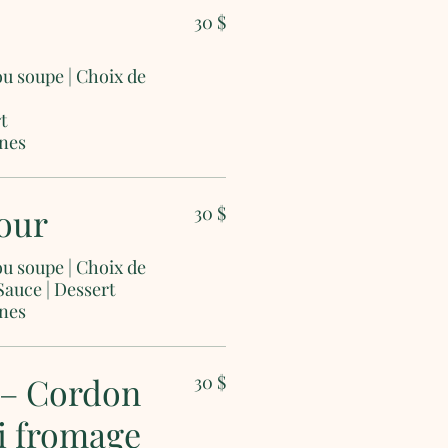
e
30 $
ou soupe | Choix de
t
nes
our
30 $
ou soupe | Choix de
Sauce | Dessert
nes
i – Cordon
30 $
li fromage