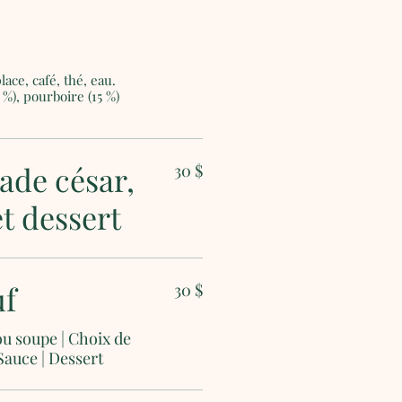
lace, café, thé, eau.
 %), pourboire (15 %)
ade césar,
30 $
 et dessert
uf
30 $
ou soupe | Choix de
Sauce | Dessert