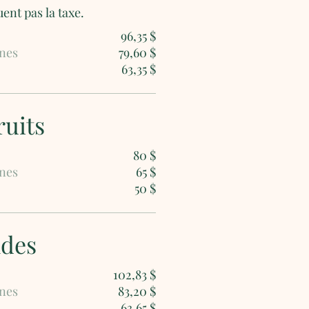
Les prix affichés n'incluent pas la taxe.
96,35 $
nes
79,60 $
63,35 $
ruits
80 $
nes
65 $
50 $
ndes
102,83 $
nes
83,20 $
63,65 $