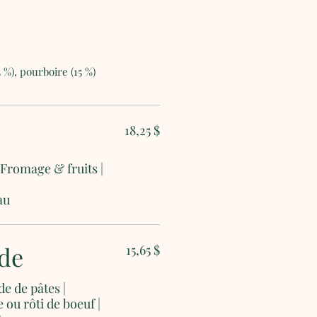
5 %), pourboire (15 %)
18,25 $
Fromage & fruits |
au
ide
15,65 $
de de pâtes |
ou rôti de boeuf |