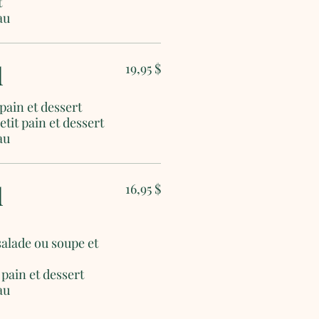
t
au
d
19,95 $
pain et dessert
etit pain et dessert
d
16,95 $
salade ou soupe et
t pain et dessert
au